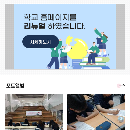
존
존
제고”를 위하여,아래와 같이「2026년 안전한 개인정보보호 사례 공모
이
정
전」을 개최하오니, 각급
2026.07.21
전
지
초중등 교육법 개정에 따른 학교생활기록부 상업적 이용 제한 안내
학교생활기록부 작성 및 관리의 공정성 제고를 위해 학교생활기록부의
상업적 이용을 제한하는 '초 중등 교육법' 개정(안)이 2026학년도 7월
29일부터 시행되어
2026.07.08
포
포토앨범
토
앨
범
더
보