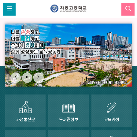
비
비
비
주
주
주
얼
얼
얼
이
정
다
전
지
음
가정통신문
도서관정보
교육과정