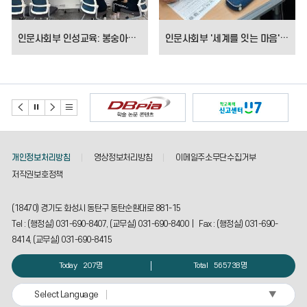
기
인문사회부 인성교육: 봉숭아학당 (봉숭아 물들이기 행사)
인문사회부 '세계를 잇는 마음' 프로젝트 운영
개인정보처리방침
영상정보처리방침
이메일주소무단수집거부
저작권보호정책
(18470) 경기도 화성시 동탄구 동탄순환대로 881-15
Tel : (행정실) 031-690-8407, (교무실) 031-690-8400 | Fax : (행정실) 031-690-
8414, (교무실) 031-690-8415
Today
207명
Total
565738명
▼
Select Language