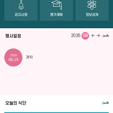
공지사항
평가계획
정보공개
일
이
다
2026
08
행사일정
정
전
음
더
달
달
2026
보
개학
08.19
기
오
오늘의 식단
늘