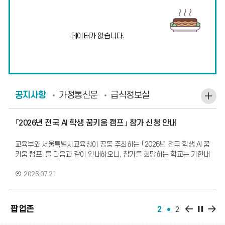
의
식
데이터가 없습니다.
단
더
보
기
공
공지사항
가정통신문
급식정보실
지
사
「2026년 전국 AI 학생 꿈키움 캠프」 참가 신청 안내
항
교육부와 서울특별시교육청이 공동 주최하는 「2026년 전국 학생 AI 꿈
더
키움 캠프」를 다음과 같이 안내하오니, 참가를 희망하는 학교는 기한내
신청해 주시기 바랍니
보
2026.07.21
기
26년도 학생 대상「안전한 개인정보보호 사례」 공모전 안내
팝
팝
팝업존
2
2
업
업
교육부에서 “일상생활 속 개인정보보호 실천 문화 확산 및 중요성 인식