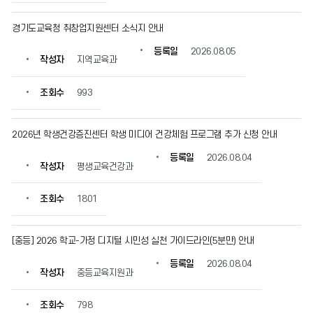
등
록
경기도교육청 취창업지원센터 소식지 안내
일,
조
등록일
2026.08.05
작성자
지역교육과
회
수
정
조회수
993
보
를
확
2026년 학생건강증진센터 학생 미디어 건강체험 프로그램 추가 신청 안내
인
등록일
2026.08.04
할
작성자
평생교육건강과
수
있
조회수
1801
습
니
다.
[중등] 2026 학교-가정 디지털 시민성 실천 가이드라인(5분만) 안내
등록일
2026.08.04
작성자
중등교육지원과
조회수
798