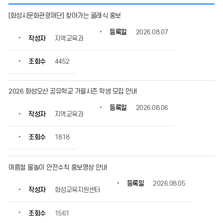
가
[화성시문화관광재단] 찾아가는 클래식 홍보
정
통
등록일
2026.08.07
작성자
지역교육과
신
문
(교
조회수
4452
육
청)
의
2026 화성오산 공유학교 가을시즌 학생 모집 안내
게
등록일
2026.08.06
시
작성자
지역교육과
물
번
조회수
1818
호,
제
목,
여름철 물놀이 안전수칙 홍보영상 안내
작
성
등록일
2026.08.05
자,
작성자
화성교육지원센터
작
성
조회수
1561
자,