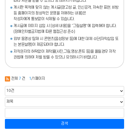
따라 처분
을 받을 수 있으니 유의하시기 바랍니다.
게시판 목적에 맞지 않는 게시글(광고성 글, 인신공격, 저속한 표현, 비방
등 홈페이지의 정상적인 운영을 저해하는 내용)
은
작성자에게 통보없이 삭제될 수 있습니다.
게시글에 이미지 삽입 시 [상세 내용]을 “그림설명”에 입력해야 합니다.
(장애인차별금지법에 따른 웹접근성 준수)
외부 동영상 탑재 시 콘텐츠(음성정보 등)에 대한 대체 수단(자막삽입 또
는 본문설명)이 제공되어야 합니다.
저작권자의 허락없이 제작물(사진,그림,영상,폰트 등)을 올릴경우 저작
권법에 의하여 처벌 받을 수 있으니 유의하시기 바랍니다.
전체
7
건
1
/1페이지
검색