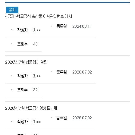
급
공지
식
<공지>학교급식 축산물 이력관리번호 게시
정
보
등록일
2024.03.11
실
작성자
치**
의
게
조회수
43
시
물
번
2026년 7월 납품업체 알림
호,
제
등록일
2026.07.02
작성자
최**
목,
작
성
조회수
32
자,
등
록
2026년 7월 학교급식영양표시제
일,
등록일
2026.07.02
조
작성자
최**
회
수