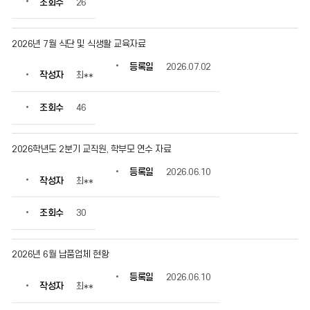
조회수
26
정
보
를
2026년 7월 식단 및 식생활 교육자료
확
인
등록일
2026.07.02
작성자
최**
할
수
있
조회수
46
습
니
다.
2026학년도 2분기 교직원, 학부모 연수 자료
등록일
2026.06.10
작성자
최**
조회수
30
2026년 6월 납품업체 현황
등록일
2026.06.10
작성자
최**