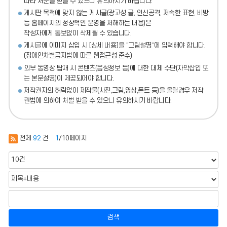
따라 처분
을 받을 수 있으니 유의하시기 바랍니다.
게시판 목적에 맞지 않는 게시글(광고성 글, 인신공격, 저속한 표현, 비방
등 홈페이지의 정상적인 운영을 저해하는 내용)
은
작성자에게 통보없이 삭제될 수 있습니다.
게시글에 이미지 삽입 시 [상세 내용]을 “그림설명”에 입력해야 합니다.
(장애인차별금지법에 따른 웹접근성 준수)
외부 동영상 탑재 시 콘텐츠(음성정보 등)에 대한 대체 수단(자막삽입 또
는 본문설명)이 제공되어야 합니다.
저작권자의 허락없이 제작물(사진,그림,영상,폰트 등)을 올릴경우 저작
권법에 의하여 처벌 받을 수 있으니 유의하시기 바랍니다.
전체
92
건
1
/10페이지
검색