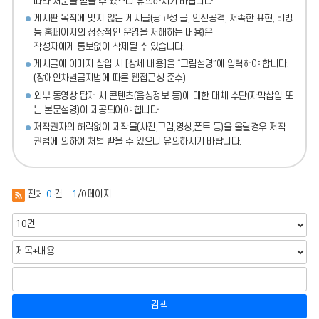
따라 처분
을 받을 수 있으니 유의하시기 바랍니다.
게시판 목적에 맞지 않는 게시글(광고성 글, 인신공격, 저속한 표현, 비방
등 홈페이지의 정상적인 운영을 저해하는 내용)
은
작성자에게 통보없이 삭제될 수 있습니다.
게시글에 이미지 삽입 시 [상세 내용]을 “그림설명”에 입력해야 합니다.
(장애인차별금지법에 따른 웹접근성 준수)
외부 동영상 탑재 시 콘텐츠(음성정보 등)에 대한 대체 수단(자막삽입 또
는 본문설명)이 제공되어야 합니다.
저작권자의 허락없이 제작물(사진,그림,영상,폰트 등)을 올릴경우 저작
권법에 의하여 처벌 받을 수 있으니 유의하시기 바랍니다.
전체
0
건
1
/0페이지
검색