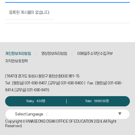
비
공
등록된 게시물이 없습니다.
개
세
부
기
준
의
개인정보처리방침
영상정보처리방침
이메일주소무단수집거부
게
시
저작권보호정책
물
번
(18470) 경기도 화성시 동탄구 동탄순환대로 881-15
호,
Tel : (행정실) 031-690-8407, (교무실) 031-690-8400 | Fax : (행정실) 031-690-
제
8414, (교무실) 031-690-8415
목,
작
Today
439명
Total
568939명
성
자,
▼
Select Language
등
록
Copyright © HWASEONG OSAN OFFICE OF EDUCATION 2024, All Right
Reserved.
일,
조