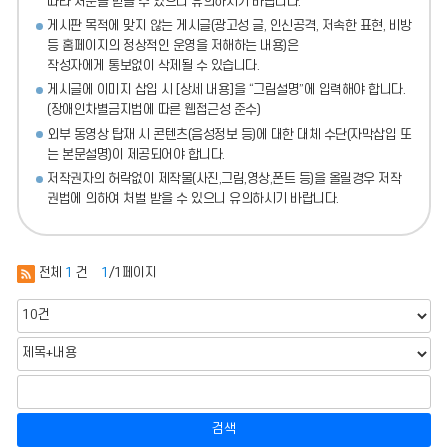
따라 처분
을 받을 수 있으니 유의하시기 바랍니다.
게시판 목적에 맞지 않는 게시글(광고성 글, 인신공격, 저속한 표현, 비방
등 홈페이지의 정상적인 운영을 저해하는 내용)
은
작성자에게 통보없이 삭제될 수 있습니다.
게시글에 이미지 삽입 시 [상세 내용]을 “그림설명”에 입력해야 합니다.
(장애인차별금지법에 따른 웹접근성 준수)
외부 동영상 탑재 시 콘텐츠(음성정보 등)에 대한 대체 수단(자막삽입 또
는 본문설명)이 제공되어야 합니다.
저작권자의 허락없이 제작물(사진,그림,영상,폰트 등)을 올릴경우 저작
권법에 의하여 처벌 받을 수 있으니 유의하시기 바랍니다.
전체
1
건
1
/1페이지
검색