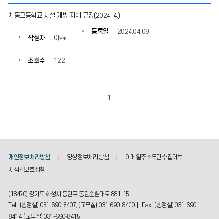
공
치동고등학교 시설 개방 자체 규정(2024. 4.)
지
사
등록일
2024.04.09
작성자
이**
항
의
게
조회수
122
시
물
번
호,
1
제
목,
작
성
자,
등
개인정보처리방침
영상정보처리방침
이메일주소무단수집거부
록
저작권보호정책
일,
조
(18470) 경기도 화성시 동탄구 동탄순환대로 881-15
회
수
Tel : (행정실) 031-690-8407, (교무실) 031-690-8400 | Fax : (행정실) 031-690-
정
8414, (교무실) 031-690-8415