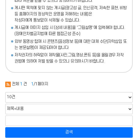
따라 처분
을 받을 수 있으니 유의하시기 바랍니다.
게시판 목적에 맞지 않는 게시글(광고성 글, 인신공격, 저속한 표현, 비방
등 홈페이지의 정상적인 운영을 저해하는 내용)
은
작성자에게 통보없이 삭제될 수 있습니다.
게시글에 이미지 삽입 시 [상세 내용]을 “그림설명”에 입력해야 합니다.
(장애인차별금지법에 따른 웹접근성 준수)
외부 동영상 탑재 시 콘텐츠(음성정보 등)에 대한 대체 수단(자막삽입 또
는 본문설명)이 제공되어야 합니다.
저작권자의 허락없이 제작물(사진,그림,영상,폰트 등)을 올릴경우 저작
권법에 의하여 처벌 받을 수 있으니 유의하시기 바랍니다.
전체
1
건
1
/1페이지
검색