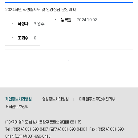
영
2024학년 식생활지도 및 영양상담 운영계획
양
상
등록일
2024.10.02
작성자
최영주
담
의
게
조회수
0
시
물
번
호,
1
제
목,
작
성
자,
등
개인정보처리방침
영상정보처리방침
이메일주소무단수집거부
록
저작권보호정책
일,
조
(18470) 경기도 화성시 동탄구 동탄순환대로 881-15
회
수
Tel : (행정실) 031-690-8407, (교무실) 031-690-8400 | Fax : (행정실) 031-690-
정
8414, (교무실) 031-690-8415